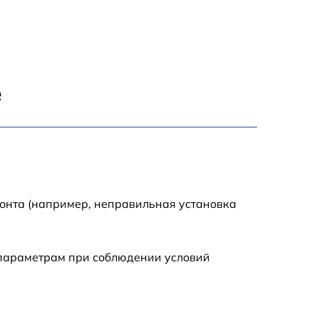
1600 р
800 р
е
1450 р
1400 р
1800 р
монта (например, неправильная установка
 параметрам при соблюдении условий