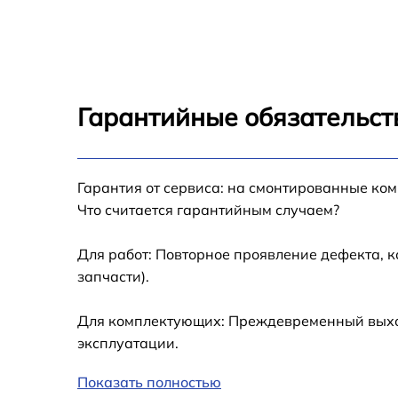
X400KF
Замена дисплея (экрана) Sony PXW-X400K
Замена аккумулятора Sony PXW-X400KF
Гарантийные обязательств
Замена микрофона Sony PXW-X400KF
Замена кнопки включения Sony PXW-
Гарантия от сервиса: на смонтированные ко
X400KF
Что считается гарантийным случаем?
Замена шлейфа фокусировки Sony PXW-
X400KF
Для работ: Повторное проявление дефекта, 
запчасти).
Для комплектующих: Преждевременный выход
эксплуатации.
Показать полностью