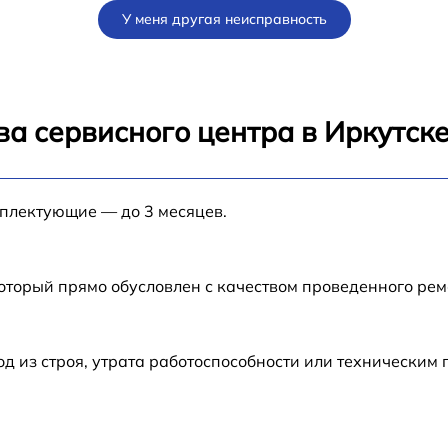
У меня другая неисправность
F
от 60 мин
от 60 мин
а сервисного центра в Иркутск
от 60 мин
мплектующие — до 3 месяцев.
от 60 мин
от 60 мин
который прямо обусловлен с качеством проведенного ре
 из строя, утрата работоспособности или техническим