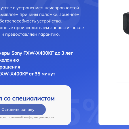
утске с устранением неисправностей
выявляем причины поломки, заменяем
ботоспособность устройства.
анные производителем запчасти, после
 и предоставляем гарантию.
еры Sony PXW-X400KF до 3 лет
 желанию
бращения
PXW-X400KF от 35 минут
я со специалистом
Оставить заявку
есь c
политикой конфиденциальности