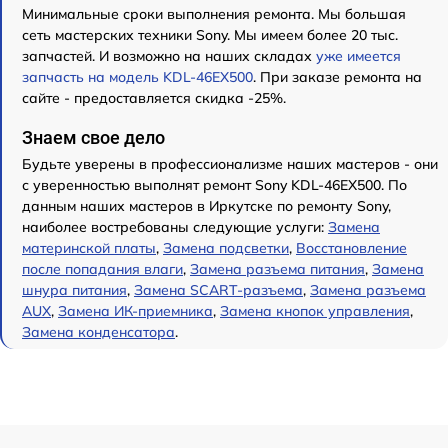
Минимальные сроки выполнения ремонта. Мы большая
сеть мастерских техники Sony. Мы имеем более 20 тыс.
запчастей. И возможно на наших складах
уже имеется
запчасть на модель KDL-46EX500
. При заказе ремонта на
сайте - предоставляется скидка -25%.
Знаем свое дело
Будьте уверены в профессионализме наших мастеров - они
с уверенностью выполнят ремонт Sony KDL-46EX500. По
данным наших мастеров в Иркутске по ремонту Sony,
наиболее востребованы следующие услуги:
Замена
материнской платы
,
Замена подсветки
,
Восстановление
после попадания влаги
,
Замена разъема питания
,
Замена
шнура питания
,
Замена SCART-разъема
,
Замена разъема
AUX
,
Замена ИК-приемника
,
Замена кнопок управления
,
Замена конденсатора
.