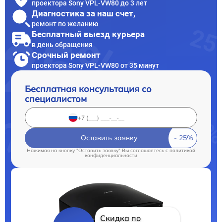
проектора Sony VPL-VW80 до 3 лет
Диагностика за наш счет,
ремонт по желанию
Бесплатный выезд курьера
в день обращения
Срочный ремонт
проектора Sony VPL-VW80 от 35 минут
Бесплатная консультация со
специалистом
Оставить заявку
Нажимая на кнопку "Оставить заявку" Вы соглашаетесь c
политикой
конфиденциальности
Скидка по