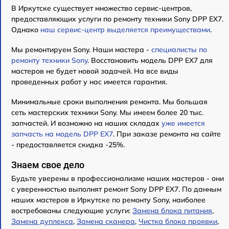
В Иркутске существует множество сервис-центров,
предоставляющих услуги по ремонту техники Sony DPP EX7.
Однако
наш сервис-центр выделяется преимуществами
.
Мы ремонтируем Sony. Наши мастера -
специалисты по
ремонту техники Sony
. Восстановить модель DPP EX7 для
мастеров не будет новой задачей. На все виды
проведенных работ у нас имеется гарантия.
Минимальные сроки выполнения ремонта. Мы большая
сеть мастерских техники Sony. Мы имеем более 20 тыс.
запчастей. И возможно на наших складах
уже имеется
запчасть на модель DPP EX7
. При заказе ремонта на сайте
- предоставляется скидка -25%.
Знаем свое дело
Будьте уверены в профессионализме наших мастеров - они
с уверенностью выполнят ремонт Sony DPP EX7. По данным
наших мастеров в Иркутске по ремонту Sony, наиболее
востребованы следующие услуги:
Замена блока питания
,
Замена дуплекса
,
Замена сканера
,
Чистка блока проявки
,