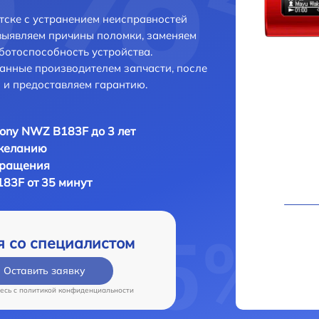
ске с устранением неисправностей
выявляем причины поломки, заменяем
ботоспособность устройства.
анные производителем запчасти, после
 и предоставляем гарантию.
ony NWZ B183F до 3 лет
 желанию
бращения
83F от 35 минут
я со специалистом
Оставить заявку
есь c
политикой конфиденциальности