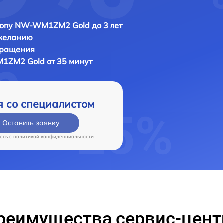
Sony NW-WM1ZM2 Gold до 3 лет
 желанию
бращения
1ZM2 Gold от 35 минут
я со специалистом
Оставить заявку
есь c
политикой конфиденциальности
реимущества сервис-цент