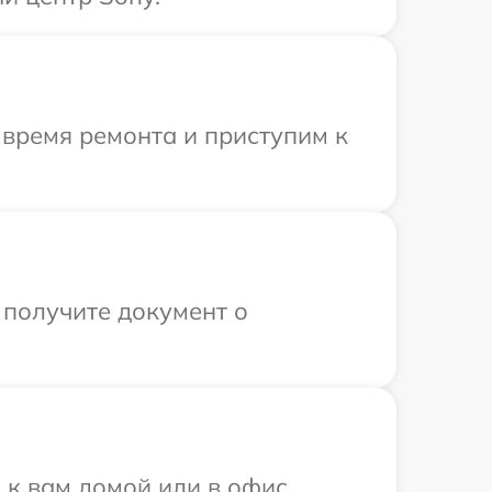
 время ремонта и приступим к
 получите документ о
 к вам домой или в офис.