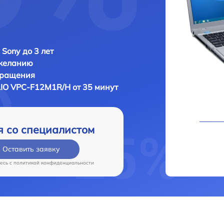
 Sony до 3 лет
 желанию
бращения
IO VPC-F12M1R/H от 35 минут
я со специалистом
Оставить заявку
есь c
политикой конфиденциальности