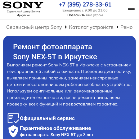
+7 (395) 278-33-61
Ежедневно с 9:00 до 21:00
Сервисный центр Sony
в
Позвонить
мне утром
Иркутске
Сервисный центр Sony
Каталог устройств
Ремонт
Ремонт фотоаппарата
Sony NEX-5T в Иркутске
Выполняем ремонт Sony NEX-5T в Иркутске с устранением
неисправностей любой сложности. Проводим диагностику,
выявляем причины поломки, заменяем неисправные
детали и восстанавливаем работоспособность устройства.
Используем оригинальные или рекомендованные
производителем запчасти, после ремонта выполняем
проверку всех функций и предоставляем гарантию.
Официальный сервис
Гарантийное обслуживание
фотоаппарата Sony NEX-5T до 3 лет