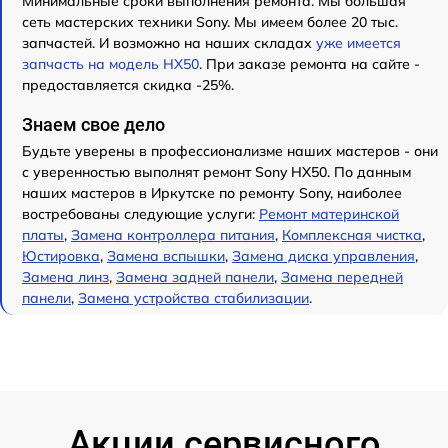
Минимальные сроки выполнения ремонта. Мы большая
сеть мастерских техники Sony. Мы имеем более 20 тыс.
запчастей. И возможно на наших складах
уже имеется
запчасть на модель HX50
. При заказе ремонта на сайте -
предоставляется скидка -25%.
Знаем свое дело
Будьте уверены в профессионализме наших мастеров - они
с уверенностью выполнят ремонт Sony HX50. По данным
наших мастеров в Иркутске по ремонту Sony, наиболее
востребованы следующие услуги:
Ремонт материнской
платы
,
Замена контроллера питания
,
Комплексная чистка
,
Юстировка
,
Замена вспышки
,
Замена диска управления
,
Замена линз
,
Замена задней панели
,
Замена передней
панели
,
Замена устройства стабилизации
.
Акции сервисного