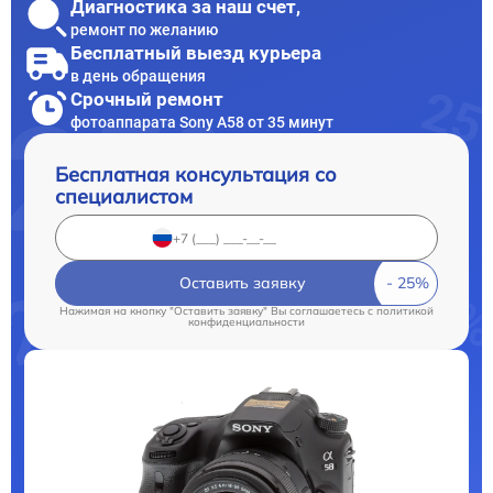
Диагностика за наш счет,
ремонт по желанию
Бесплатный выезд курьера
в день обращения
Срочный ремонт
фотоаппарата Sony A58 от 35 минут
Бесплатная консультация со
специалистом
Оставить заявку
Нажимая на кнопку "Оставить заявку" Вы соглашаетесь c
политикой
конфиденциальности