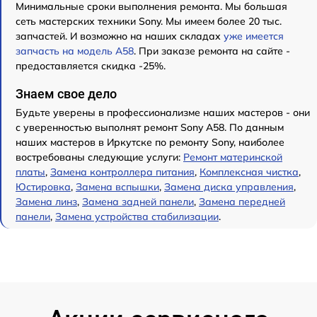
Минимальные сроки выполнения ремонта. Мы большая
сеть мастерских техники Sony. Мы имеем более 20 тыс.
запчастей. И возможно на наших складах
уже имеется
запчасть на модель A58
. При заказе ремонта на сайте -
предоставляется скидка -25%.
Знаем свое дело
Будьте уверены в профессионализме наших мастеров - они
с уверенностью выполнят ремонт Sony A58. По данным
наших мастеров в Иркутске по ремонту Sony, наиболее
востребованы следующие услуги:
Ремонт материнской
платы
,
Замена контроллера питания
,
Комплексная чистка
,
Юстировка
,
Замена вспышки
,
Замена диска управления
,
Замена линз
,
Замена задней панели
,
Замена передней
панели
,
Замена устройства стабилизации
.