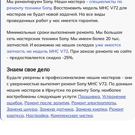
Мы ремонтируем Sony. Наши мастера -
специалисты по
ремонту техники Sony
. Восстановить модель MHC V72 для
мастеров не будет новой задачей. На все виды
проведенных работ у нас имеется гарантия.
Минимальные сроки выполнения ремонта. Мы большая
сеть мастерских техники Sony. Мы имеем более 20 тыс.
запчастей. И возможно на наших складах
уже имеется
запчасть на модель MHC V72
. При заказе ремонта на сайте
- предоставляется скидка -25%.
Знаем свое дело
Будьте уверены в профессионализме наших мастеров - они
с уверенностью выполнят ремонт Sony MHC V72. По данным
наших мастеров в Иркутске по ремонту Sony, наиболее
востребованы следующие услуги:
Прошивка
,
Устранение
ошибок
,
Ремонт после залития
,
Ремонт электроплаты
,
Замена шнура
,
Замена датчика
,
Замена кнопки
,
Ремонт
корпуса
,
Настройка
,
Комплексная чистка
.