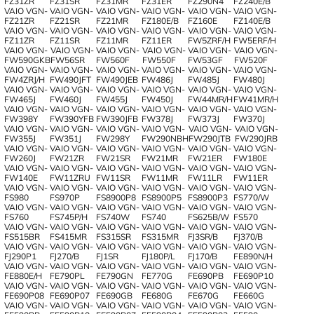
FZ31ZR
FZ31SR
FZ31MR
FZ31ER
FZ290N4
FZ240E/B
VAIO VGN-
VAIO VGN-
VAIO VGN-
VAIO VGN-
VAIO VGN-
VAIO VGN-
FZ21ZR
FZ21SR
FZ21MR
FZ180E/B
FZ160E
FZ140E/B
VAIO VGN-
VAIO VGN-
VAIO VGN-
VAIO VGN-
VAIO VGN-
VAIO VGN-
FZ11ZR
FZ11SR
FZ11MR
FZ11ER
FW5ZRF/H
FW5ERF/H
VAIO VGN-
VAIO VGN-
VAIO VGN-
VAIO VGN-
VAIO VGN-
VAIO VGN-
FW590GKB
FW56SR
FW560F
FW550F
FW53GF
FW520F
VAIO VGN-
VAIO VGN-
VAIO VGN-
VAIO VGN-
VAIO VGN-
VAIO VGN-
FW4ZRJ/H
FW490JFT
FW490JEB
FW486J
FW485J
FW480J
VAIO VGN-
VAIO VGN-
VAIO VGN-
VAIO VGN-
VAIO VGN-
VAIO VGN-
FW465J
FW460J
FW455J
FW450J
FW44MR/H
FW41MR/H
VAIO VGN-
VAIO VGN-
VAIO VGN-
VAIO VGN-
VAIO VGN-
VAIO VGN-
FW398Y
FW390YFB
FW390JFB
FW378J
FW373J
FW370J
VAIO VGN-
VAIO VGN-
VAIO VGN-
VAIO VGN-
VAIO VGN-
VAIO VGN-
FW355J
FW351J
FW298Y
FW290NBH
FW290JTB
FW290JRB
VAIO VGN-
VAIO VGN-
VAIO VGN-
VAIO VGN-
VAIO VGN-
VAIO VGN-
FW260J
FW21ZR
FW21SR
FW21MR
FW21ER
FW180E
VAIO VGN-
VAIO VGN-
VAIO VGN-
VAIO VGN-
VAIO VGN-
VAIO VGN-
FW140E
FW11ZRU
FW11SR
FW11MR
FW11LR
FW11ER
VAIO VGN-
VAIO VGN-
VAIO VGN-
VAIO VGN-
VAIO VGN-
VAIO VGN-
FS980
FS970P
FS8900P8
FS8900P5
FS8900P3
FS770/W
VAIO VGN-
VAIO VGN-
VAIO VGN-
VAIO VGN-
VAIO VGN-
VAIO VGN-
FS760
FS745P/H
FS740W
FS740
FS625B/W
FS570
VAIO VGN-
VAIO VGN-
VAIO VGN-
VAIO VGN-
VAIO VGN-
VAIO VGN-
FS515BR
FS415MR
FS315SR
FS315MR
FJ3SR/B
FJ370/B
VAIO VGN-
VAIO VGN-
VAIO VGN-
VAIO VGN-
VAIO VGN-
VAIO VGN-
FJ290P1
FJ270/B
FJ1SR
FJ180P/L
FJ170/B
FE890N/H
VAIO VGN-
VAIO VGN-
VAIO VGN-
VAIO VGN-
VAIO VGN-
VAIO VGN-
FE880E/H
FE790PL
FE790GN
FE770G
FE690PB
FE690P10
VAIO VGN-
VAIO VGN-
VAIO VGN-
VAIO VGN-
VAIO VGN-
VAIO VGN-
FE690P08
FE690P07
FE690GB
FE680G
FE670G
FE660G
VAIO VGN-
VAIO VGN-
VAIO VGN-
VAIO VGN-
VAIO VGN-
VAIO VGN-