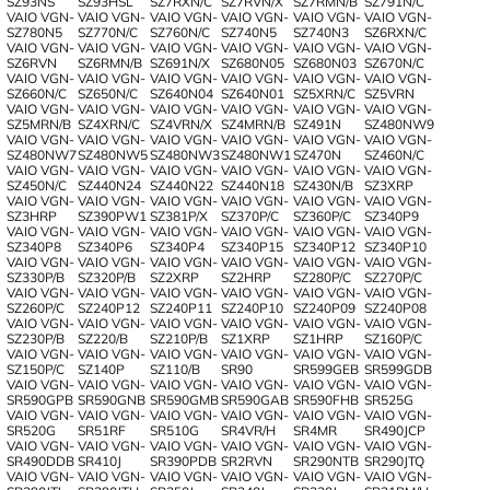
SZ93NS
SZ93HSL
SZ7RXN/C
SZ7RVN/X
SZ7RMN/B
SZ791N/C
VAIO VGN-
VAIO VGN-
VAIO VGN-
VAIO VGN-
VAIO VGN-
VAIO VGN-
SZ780N5
SZ770N/C
SZ760N/C
SZ740N5
SZ740N3
SZ6RXN/C
VAIO VGN-
VAIO VGN-
VAIO VGN-
VAIO VGN-
VAIO VGN-
VAIO VGN-
SZ6RVN
SZ6RMN/B
SZ691N/X
SZ680N05
SZ680N03
SZ670N/C
VAIO VGN-
VAIO VGN-
VAIO VGN-
VAIO VGN-
VAIO VGN-
VAIO VGN-
SZ660N/C
SZ650N/C
SZ640N04
SZ640N01
SZ5XRN/C
SZ5VRN
VAIO VGN-
VAIO VGN-
VAIO VGN-
VAIO VGN-
VAIO VGN-
VAIO VGN-
SZ5MRN/B
SZ4XRN/C
SZ4VRN/X
SZ4MRN/B
SZ491N
SZ480NW9
VAIO VGN-
VAIO VGN-
VAIO VGN-
VAIO VGN-
VAIO VGN-
VAIO VGN-
SZ480NW7
SZ480NW5
SZ480NW3
SZ480NW1
SZ470N
SZ460N/C
VAIO VGN-
VAIO VGN-
VAIO VGN-
VAIO VGN-
VAIO VGN-
VAIO VGN-
SZ450N/C
SZ440N24
SZ440N22
SZ440N18
SZ430N/B
SZ3XRP
VAIO VGN-
VAIO VGN-
VAIO VGN-
VAIO VGN-
VAIO VGN-
VAIO VGN-
SZ3HRP
SZ390PW1
SZ381P/X
SZ370P/C
SZ360P/C
SZ340P9
VAIO VGN-
VAIO VGN-
VAIO VGN-
VAIO VGN-
VAIO VGN-
VAIO VGN-
SZ340P8
SZ340P6
SZ340P4
SZ340P15
SZ340P12
SZ340P10
VAIO VGN-
VAIO VGN-
VAIO VGN-
VAIO VGN-
VAIO VGN-
VAIO VGN-
SZ330P/B
SZ320P/B
SZ2XRP
SZ2HRP
SZ280P/C
SZ270P/C
VAIO VGN-
VAIO VGN-
VAIO VGN-
VAIO VGN-
VAIO VGN-
VAIO VGN-
SZ260P/C
SZ240P12
SZ240P11
SZ240P10
SZ240P09
SZ240P08
VAIO VGN-
VAIO VGN-
VAIO VGN-
VAIO VGN-
VAIO VGN-
VAIO VGN-
SZ230P/B
SZ220/B
SZ210P/B
SZ1XRP
SZ1HRP
SZ160P/C
VAIO VGN-
VAIO VGN-
VAIO VGN-
VAIO VGN-
VAIO VGN-
VAIO VGN-
SZ150P/C
SZ140P
SZ110/B
SR90
SR599GEB
SR599GDB
VAIO VGN-
VAIO VGN-
VAIO VGN-
VAIO VGN-
VAIO VGN-
VAIO VGN-
SR590GPB
SR590GNB
SR590GMB
SR590GAB
SR590FHB
SR525G
VAIO VGN-
VAIO VGN-
VAIO VGN-
VAIO VGN-
VAIO VGN-
VAIO VGN-
SR520G
SR51RF
SR510G
SR4VR/H
SR4MR
SR490JCP
VAIO VGN-
VAIO VGN-
VAIO VGN-
VAIO VGN-
VAIO VGN-
VAIO VGN-
SR490DDB
SR410J
SR390PDB
SR2RVN
SR290NTB
SR290JTQ
VAIO VGN-
VAIO VGN-
VAIO VGN-
VAIO VGN-
VAIO VGN-
VAIO VGN-