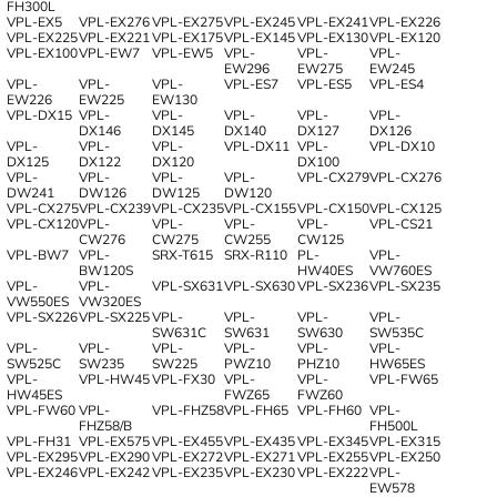
FH300L
VPL-EX5
VPL-EX276
VPL-EX275
VPL-EX245
VPL-EX241
VPL-EX226
VPL-EX225
VPL-EX221
VPL-EX175
VPL-EX145
VPL-EX130
VPL-EX120
VPL-EX100
VPL-EW7
VPL-EW5
VPL-
VPL-
VPL-
EW296
EW275
EW245
VPL-
VPL-
VPL-
VPL-ES7
VPL-ES5
VPL-ES4
EW226
EW225
EW130
VPL-DX15
VPL-
VPL-
VPL-
VPL-
VPL-
DX146
DX145
DX140
DX127
DX126
VPL-
VPL-
VPL-
VPL-DX11
VPL-
VPL-DX10
DX125
DX122
DX120
DX100
VPL-
VPL-
VPL-
VPL-
VPL-CX279
VPL-CX276
DW241
DW126
DW125
DW120
VPL-CX275
VPL-CX239
VPL-CX235
VPL-CX155
VPL-CX150
VPL-CX125
VPL-CX120
VPL-
VPL-
VPL-
VPL-
VPL-CS21
CW276
CW275
CW255
CW125
VPL-BW7
VPL-
SRX-T615
SRX-R110
PL-
VPL-
BW120S
HW40ES
VW760ES
VPL-
VPL-
VPL-SX631
VPL-SX630
VPL-SX236
VPL-SX235
VW550ES
VW320ES
VPL-SX226
VPL-SX225
VPL-
VPL-
VPL-
VPL-
SW631C
SW631
SW630
SW535C
VPL-
VPL-
VPL-
VPL-
VPL-
VPL-
SW525C
SW235
SW225
PWZ10
PHZ10
HW65ES
VPL-
VPL-HW45
VPL-FX30
VPL-
VPL-
VPL-FW65
HW45ES
FWZ65
FWZ60
VPL-FW60
VPL-
VPL-FHZ58
VPL-FH65
VPL-FH60
VPL-
FHZ58/B
FH500L
VPL-FH31
VPL-EX575
VPL-EX455
VPL-EX435
VPL-EX345
VPL-EX315
VPL-EX295
VPL-EX290
VPL-EX272
VPL-EX271
VPL-EX255
VPL-EX250
VPL-EX246
VPL-EX242
VPL-EX235
VPL-EX230
VPL-EX222
VPL-
EW578