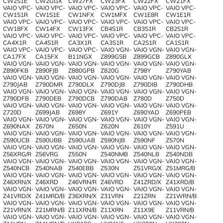
CW2S1E
CW2GGX
CW27FX
CW23FX
CW22FX
CW21FX
VAIO VPC-
VAIO VPC-
VAIO VPC-
VAIO VPC-
VAIO VPC-
VAIO VPC-
CW1S1R
CW1S1E
CW1NFX
CW1MFX
CW1E8R
CW1E1R
VAIO VPC-
VAIO VPC-
VAIO VPC-
VAIO VPC-
VAIO VPC-
VAIO VPC-
CW18FX
CW14FX
CW13FX
CB4S1R
CB3S1R
CB2S1R
VAIO VPC-
VAIO VPC-
VAIO VPC-
VAIO VPC-
VAIO VPC-
VAIO VPC-
CA4X1R
CA4S1R
CA3X1R
CA3S1R
CA2S1R
CA1S1R
VAIO VPC-
VAIO VPC-
VAIO VPC-
VAIO VGN-
VAIO VGN-
VAIO VGN-
CA17FX
CA15FX
B11NGX
Z899GSB
Z899GCB
Z890GLX
VAIO VGN-
VAIO VGN-
VAIO VGN-
VAIO VGN-
VAIO VGN-
VAIO VGN-
Z890FKB
Z890FJB
Z880GPB
Z820G
Z798Y
Z790YAB
VAIO VGN-
VAIO VGN-
VAIO VGN-
VAIO VGN-
VAIO VGN-
VAIO VGN-
Z790JAB
Z790DMR
Z790DLX
Z790DJB
Z790DIB
Z790DHB
VAIO VGN-
VAIO VGN-
VAIO VGN-
VAIO VGN-
VAIO VGN-
VAIO VGN-
Z790DFB
Z790DEB
Z790DCB
Z790DAB
Z780D
Z750D
VAIO VGN-
VAIO VGN-
VAIO VGN-
VAIO VGN-
VAIO VGN-
VAIO VGN-
Z720D
Z699JAB
Z698Y
Z691Y
Z690YAD
Z690PEB
VAIO VGN-
VAIO VGN-
VAIO VGN-
VAIO VGN-
VAIO VGN-
VAIO VGN-
Z690NAX
Z670N
Z650N
Z620N
Z610Y
Z591U
VAIO VGN-
VAIO VGN-
VAIO VGN-
VAIO VGN-
VAIO VGN-
VAIO VGN-
Z590UCB
Z590UBB
Z590UAB
Z590NJB
Z590NF
Z570N
VAIO VGN-
VAIO VGN-
VAIO VGN-
VAIO VGN-
VAIO VGN-
VAIO VGN-
Z56XRG/R
Z56VRG
Z550N
Z540NMB
Z540NLB
Z540NDB
VAIO VGN-
VAIO VGN-
VAIO VGN-
VAIO VGN-
VAIO VGN-
VAIO VGN-
Z540NCB
Z540NAB
Z540EBB
Z530N
Z51VRG/X
Z51MRG/B
VAIO VGN-
VAIO VGN-
VAIO VGN-
VAIO VGN-
VAIO VGN-
VAIO VGN-
Z46XRN/X
Z46XRD
Z46VRN/R
Z46VRD
Z41ZRD/X
Z41XRD/B
VAIO VGN-
VAIO VGN-
VAIO VGN-
VAIO VGN-
VAIO VGN-
VAIO VGN-
Z41VRD/X
Z41MRD/B
Z36XRN/X
Z31VRN
Z21ZRN
Z21WRN/B
VAIO VGN-
VAIO VGN-
VAIO VGN-
VAIO VGN-
VAIO VGN-
VAIO VGN-
Z21VRN/X
Z21MRN/B
Z11XRN/B
Z11XRN
Z11X9E
Z11VRN/B
VAIO VGN-
VAIO VGN-
VAIO VGN-
VAIO VGN-
VAIO VGN-
VAIO VGN-