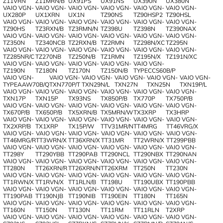
Z11VRN
Z11MRN/B
UX91PS
UX91NS
UX390N
UX380N
VAIO VGN-
VAIO VGN-
VAIO VGN-
VAIO VGN-
VAIO VGN-
VAIO VGN-
UX280P
UX1XRN
UX1N
TZ90NS
TZ90HSP2
TZ90HSL
VAIO VGN-
VAIO VGN-
VAIO VGN-
VAIO VGN-
VAIO VGN-
VAIO VGN-
TZ90HS
TZ3RXN/B
TZ3RMN/N
TZ398U
TZ398N
TZ390NAX
VAIO VGN-
VAIO VGN-
VAIO VGN-
VAIO VGN-
VAIO VGN-
VAIO VGN-
TZ350N
TZ340NCB
TZ2RXN/B
TZ2RMN
TZ298N/XC
TZ295N
VAIO VGN-
VAIO VGN-
VAIO VGN-
VAIO VGN-
VAIO VGN-
VAIO VGN-
TZ285NR/C
TZ270NB
TZ250N/B
TZ1RMN
TZ195N/X
TZ191N/XC
VAIO VGN-
VAIO VGN-
VAIO VGN-
VAIO VGN-
VAIO VGN-
TZ190N
TZ180N
TZ170N
TZ150N/B
TYPECCS60B/P
VAIO VGN-
VAIO VGN-
VAIO VGN-
VAIO VGN-
VAIO VGN-
VAIO VGN-
TYPEAAW70B/Q
TXN770P/T
TXN29N/L
TXN27N
TXN25N
TXN19P/L
VAIO VGN-
VAIO VGN-
VAIO VGN-
VAIO VGN-
VAIO VGN-
VAIO VGN-
TXN17P
TXN15P
TX93NS
TX850P/B
TX770P
TX750P/B
VAIO VGN-
VAIO VGN-
VAIO VGN-
VAIO VGN-
VAIO VGN-
VAIO VGN-
TX670P/B
TX650P/B
TX5XRN/B
TX5MRN/W
TX3XRP
TX3HRP
VAIO VGN-
VAIO VGN-
VAIO VGN-
VAIO VGN-
VAIO VGN-
VAIO VGN-
TX2XRP/B
TX1XRP
TX15P/W
TTV31MR/N
TT4MRG
TT46VRG/X
VAIO VGN-
VAIO VGN-
VAIO VGN-
VAIO VGN-
VAIO VGN-
VAIO VGN-
TT46MRG/R
TT3WRN/X
TT36XRN/X
TT31MR
TT2WRN/X
TT299PBB
VAIO VGN-
VAIO VGN-
VAIO VGN-
VAIO VGN-
VAIO VGN-
VAIO VGN-
TT298Y
TT290YBB
TT290PAB
TT290NCL
TT290NBX
TT290NAN
VAIO VGN-
VAIO VGN-
VAIO VGN-
VAIO VGN-
VAIO VGN-
VAIO VGN-
TT280N
TT26XRN/R
TT26XRN/N
TT26XRM
TT250N
TT230N
VAIO VGN-
VAIO VGN-
VAIO VGN-
VAIO VGN-
VAIO VGN-
VAIO VGN-
TT1RWN/X
TT1RVN/X
TT1RLN/B
TT198U
TT190UBX
TT190PBB
VAIO VGN-
VAIO VGN-
VAIO VGN-
VAIO VGN-
VAIO VGN-
VAIO VGN-
TT190PAB
TT190NJB
TT190NIB
TT190EIN
TT180N
TT165N
VAIO VGN-
VAIO VGN-
VAIO VGN-
VAIO VGN-
VAIO VGN-
VAIO VGN-
TT160N
TT150N
TT130N
TT11RM
TT11RLN
T2XRP
VAIO VGN-
VAIO VGN-
VAIO VGN-
VAIO VGN-
VAIO VGN-
VAIO VGN-