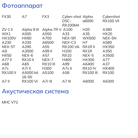
Фотоаппарат
FX30
A7
FX3
Cyber-shot
Alpha
Cybershot
DSC-
a6000
RX100 VII
RX100M4
ZV-1 II
Alpha 9 III
Alpha 7R V
A100
H20
A380
WX1
A500
A550
A33
A35
HX20
HX100V
HX80
A700
NEX-5R
WX500
NEX-5N
A230
A330
A6500
NEX-C3
H7
A580
NEX-5T
A290
A55
RX100 VA
RX1R II
HX350
A9
A3000
A99 II
H100
RX1R
A350
HX50
NEX-6
A57
RX10
NEX-5
A3500
A77 II
RX10 II
NEX-7
H400
HX300
A77
A68
A65
RX10 III
A99
A6400
A37
A7s
A7r II
H300
A7s II
RX10 IV
HX400
RX100 II
A5000 kit
A5100
A58
RX100 III
RX100
16-50
A7 II
RX100 VI
A7r III
A7 III
A6000
A6300
Акустическая система
MHC V72