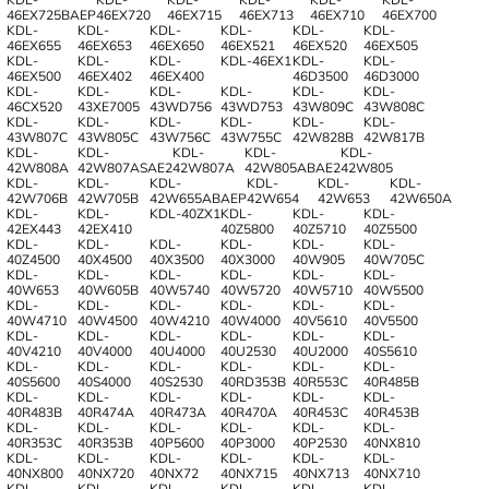
46EX725BAEP
46EX720
46EX715
46EX713
46EX710
46EX700
KDL-
KDL-
KDL-
KDL-
KDL-
KDL-
46EX655
46EX653
46EX650
46EX521
46EX520
46EX505
KDL-
KDL-
KDL-
KDL-46EX1
KDL-
KDL-
46EX500
46EX402
46EX400
46D3500
46D3000
KDL-
KDL-
KDL-
KDL-
KDL-
KDL-
46CX520
43XE7005
43WD756
43WD753
43W809C
43W808C
KDL-
KDL-
KDL-
KDL-
KDL-
KDL-
43W807C
43W805C
43W756C
43W755C
42W828B
42W817B
KDL-
KDL-
KDL-
KDL-
KDL-
42W808A
42W807ASAE2
42W807A
42W805ABAE2
42W805
KDL-
KDL-
KDL-
KDL-
KDL-
KDL-
42W706B
42W705B
42W655ABAEP
42W654
42W653
42W650A
KDL-
KDL-
KDL-40ZX1
KDL-
KDL-
KDL-
42EX443
42EX410
40Z5800
40Z5710
40Z5500
KDL-
KDL-
KDL-
KDL-
KDL-
KDL-
40Z4500
40X4500
40X3500
40X3000
40W905
40W705C
KDL-
KDL-
KDL-
KDL-
KDL-
KDL-
40W653
40W605B
40W5740
40W5720
40W5710
40W5500
KDL-
KDL-
KDL-
KDL-
KDL-
KDL-
40W4710
40W4500
40W4210
40W4000
40V5610
40V5500
KDL-
KDL-
KDL-
KDL-
KDL-
KDL-
40V4210
40V4000
40U4000
40U2530
40U2000
40S5610
KDL-
KDL-
KDL-
KDL-
KDL-
KDL-
40S5600
40S4000
40S2530
40RD353B
40R553C
40R485B
KDL-
KDL-
KDL-
KDL-
KDL-
KDL-
40R483B
40R474A
40R473A
40R470A
40R453C
40R453B
KDL-
KDL-
KDL-
KDL-
KDL-
KDL-
40R353C
40R353B
40P5600
40P3000
40P2530
40NX810
KDL-
KDL-
KDL-
KDL-
KDL-
KDL-
40NX800
40NX720
40NX72
40NX715
40NX713
40NX710
KDL-
KDL-
KDL-
KDL-
KDL-
KDL-