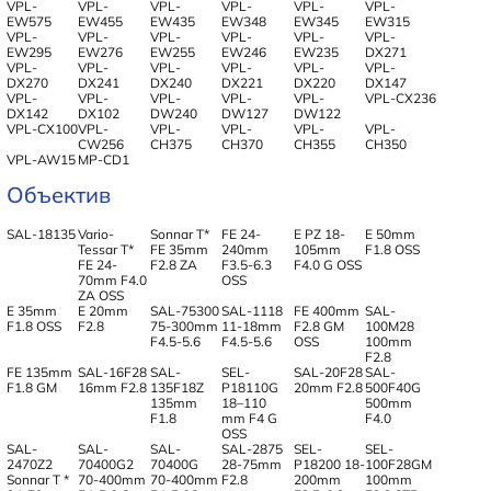
VPL-
VPL-
VPL-
VPL-
VPL-
VPL-
EW575
EW455
EW435
EW348
EW345
EW315
VPL-
VPL-
VPL-
VPL-
VPL-
VPL-
EW295
EW276
EW255
EW246
EW235
DX271
VPL-
VPL-
VPL-
VPL-
VPL-
VPL-
DX270
DX241
DX240
DX221
DX220
DX147
VPL-
VPL-
VPL-
VPL-
VPL-
VPL-CX236
DX142
DX102
DW240
DW127
DW122
VPL-CX100
VPL-
VPL-
VPL-
VPL-
VPL-
CW256
CH375
CH370
CH355
CH350
VPL-AW15
MP-CD1
Объектив
SAL-18135
Vario-
Sonnar T*
FE 24-
E PZ 18-
E 50mm
Tessar T*
FE 35mm
240mm
105mm
F1.8 OSS
FE 24-
F2.8 ZA
F3.5-6.3
F4.0 G OSS
70mm F4.0
OSS
ZA OSS
E 35mm
E 20mm
SAL-75300
SAL-1118
FE 400mm
SAL-
F1.8 OSS
F2.8
75-300mm
11-18mm
F2.8 GM
100M28
F4.5-5.6
F4.5-5.6
OSS
100mm
F2.8
FE 135mm
SAL-16F28
SAL-
SEL-
SAL-20F28
SAL-
F1.8 GM
16mm F2.8
135F18Z
P18110G
20mm F2.8
500F40G
135mm
18–110
500mm
F1.8
mm F4 G
F4.0
OSS
SAL-
SAL-
SAL-
SAL-2875
SEL-
SEL-
2470Z2
70400G2
70400G
28-75mm
P18200 18-
100F28GM
Sonnar T *
70-400mm
70-400mm
F2.8
200mm
100mm