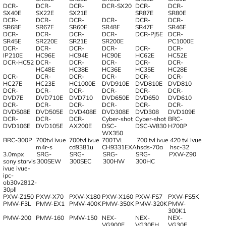
DCR-
DCR-
DCR-
DCR-SX20
DCR-
DCR-
SX40E
SX22E
SX21E
SR87E
SR80E
DCR-
DCR-
DCR-
DCR-
DCR-
DCR-
SR68E
SR67E
SR60E
SR48E
SR47E
SR46E
DCR-
DCR-
DCR-
DCR-
DCR-PJ5E
DCR-
SR45E
SR220E
SR21E
SR200E
PC1000E
DCR-
DCR-
DCR-
DCR-
DCR-
DCR-
IP210E
HC96E
HC94E
HC90E
HC62E
HC52E
DCR-HC52
DCR-
DCR-
DCR-
DCR-
DCR-
HC48E
HC38E
HC36E
HC35E
HC28E
DCR-
DCR-
DCR-
DCR-
DCR-
DCR-
HC27E
HC23E
HC1000E
DVD910E
DVD810E
DVD810
DCR-
DCR-
DCR-
DCR-
DCR-
DCR-
DVD7E
DVD710E
DVD710
DVD650E
DVD650
DVD610
DCR-
DCR-
DCR-
DCR-
DCR-
DCR-
DVD508E
DVD505E
DVD408E
DVD308E
DVD308
DVD109E
DCR-
DCR-
DCR-
Cyber-shot
Cyber-shot
BRC-
DVD106E
DVD105E
AX200E
DSC-
DSC-W830
H700P
WX350
BRC-300P
700tvl ivue
700tvl ivue
700TVL
700 tvl ivue
420 tvl ivue
m4r-s
cd9381u
CH9331EXA
hsds-70a
hsc-32
3.0mpx
SRG-
SRG-
SRG-
SRG-
PXW-Z90
sony starvis
300SEW
300SEC
300HW
300HC
ivue ivue-
ipc-
ob30v2812-
30pll
PXW-Z150
PXW-X70
PXW-X180
PXW-X160
PXW-FS7
PXW-FS5K
PMW-F3L
PMW-EX1
PMW-400K
PMW-350K
PMW-320K
PMW-
300K1
PMW-200
PMW-160
PMW-150
NEX-
NEX-
NEX-
VG900E
VG30EH
VG30E