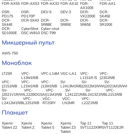
FDR-AX55
FDR-AX53
FDR-AX33
FDR-AX1E
FDR-
FDR-AX1
AX100E
DSR-
DSR-
DEV-5
DEV-3
DCR-
DCR-
PD175
PD170P
VX2200E
SX45E
DCR-
DCR-SX43
DCR-
DCR-
DCR-
DCR-
SX44E
SR88E
SR85E
SR65E
SR100E
DCR-
CyberShot
Cyber-shot
SD1000E
DSC-W810
DSC-T99
Микшерный пульт
AWS-750
Моноблок
LT2SR
VPC-
VPC-L14M
VGC-LA1
VPC-
VPC-
L13M1R/B
L11S1R /S
J23S1R/B
VPC-
VPC-
VPC-
SV-
SV-
SV-
J21S1R/B
L21M1R/B
J12M1R/B
L2413M1R/B
J2022M1R/WI
J2021M1R/WI
SV-
VPC-
VPC-
SV-
SV-
VPC-
J2021V1R/WI
L22ZBDGSAI
J11M1R/B
L2412Z1R/B
L2413Z1R/B
L21S1R/B
SV-
VPC-
VGC-
VGC-
VPC-
L2412M1R/B
L22S1R/B
RT2SRY
LN2MR
L22Z1R/B
Планшет
Xperia
Xperia
Xperia
Xperia
Tap 11
Tap 11
Tablet Z2
Tablet Z
Tablet S
Tablet Z3
SVT1122X9R
SVT1122E2R
Tablet