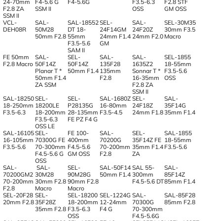
24-70mm
F4-5.6 G
F4-5.6G
F3.5-6.3
F2.8 STF
F2.8 ZA
SSM II
OSS
GM OSS
SSM II
VCL-
SAL-
SAL-18552
SEL-
SAL-
SEL-30M35
DEH08R
50M28
DT 18-
24F14GM
24F20Z
30mm F3.5
50mm F2.8
55mm
24mm F1.4
24mm F2.0
Macro
F3.5-5.6
GM
SAM II
FE 50mm
SAL-
SEL-
SAL-
SAL-
SEL-1855
F2.8 Macro
50F14Z
50F14Z
135F28
1635Z2
18-55mm
Planar T *
50mm F1.4
135mm
Sonnar T *
F3.5-5.6
50mm F1.4
F2.8
16-35mm
OSS
ZA SSM
F2.8 ZA
SSM II
SAL-18250
SEL-
SEL-
SAL-1680Z
SEL-
SAL-
18-250mm
18200LE
P28135G
16-80mm
24F18Z
35F14G
F3.5-6.3
18-200mm
28-135mm
F3.5-4.5
24mm F1.8
35mm F1.4
F3.5-6.3
FE PZ F4 G
OSS LE
SAL-16105
SEL-
FE 100-
SAL-
SEL-
SAL-1855
16-105mm
70300G FE
400mm
70200G
35F14Z FE
18-55mm
F3.5-5.6
70-300mm
F4.5-5.6
70-200mm
35mm F1.4
F3.5-5.6
F4.5-5.6 G
GM OSS
F2.8
ZA
OSS
SAL-
SAL-
SEL-
SAL-50F14
SAL 55-
SAL-
70200GM2
30M28
90M28G
50mm F1.4
300mm
85F14Z
70-200mm
30mm F2.8
90mm F2.8
F4.5-5.6 DT
85mm F1.4
F2.8
Macro
Macro
SEL-20F28
SEL-
SEL-18200
SEL-1224G
SAL-
SAL-85F28
20mm F2.8
35F28Z
18-200mm
12-24mm
70300G
85mm F2.8
35mm F2.8
F3.5-6.3
F4 G
70-300mm
OSS
F4.5-5.6G