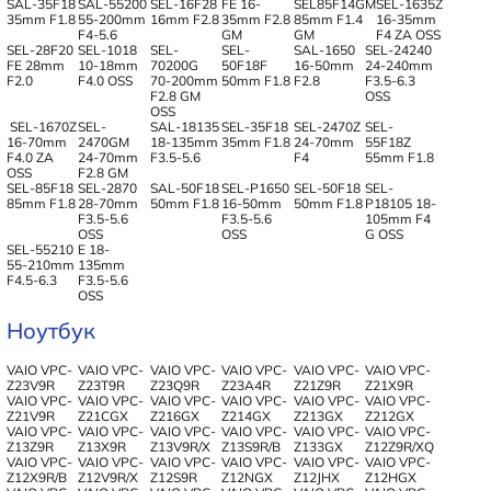
SAL-35F18
SAL-55200
SEL-16F28
FE 16-
SEL85F14GM
SEL-1635Z
35mm F1.8
55-200mm
16mm F2.8
35mm F2.8
85mm F1.4
16-35mm
F4-5.6
GM
GM
F4 ZA OSS
SEL-28F20
SEL-1018
SEL-
SEL-
SAL-1650
SEL-24240
FE 28mm
10-18mm
70200G
50F18F
16-50mm
24-240mm
F2.0
F4.0 OSS
70-200mm
50mm F1.8
F2.8
F3.5-6.3
F2.8 GM
OSS
OSS
SEL-1670Z
SEL-
SAL-18135
SEL-35F18
SEL-2470Z
SEL-
16-70mm
2470GM
18-135mm
35mm F1.8
24-70mm
55F18Z
F4.0 ZA
24-70mm
F3.5-5.6
F4
55mm F1.8
OSS
F2.8 GM
SEL-85F18
SEL-2870
SAL-50F18
SEL-P1650
SEL-50F18
SEL-
85mm F1.8
28-70mm
50mm F1.8
16-50mm
50mm F1.8
P18105 18-
F3.5-5.6
F3.5-5.6
105mm F4
OSS
OSS
G OSS
SEL-55210
E 18-
55-210mm
135mm
F4.5-6.3
F3.5-5.6
OSS
Ноутбук
VAIO VPC-
VAIO VPC-
VAIO VPC-
VAIO VPC-
VAIO VPC-
VAIO VPC-
Z23V9R
Z23T9R
Z23Q9R
Z23A4R
Z21Z9R
Z21X9R
VAIO VPC-
VAIO VPC-
VAIO VPC-
VAIO VPC-
VAIO VPC-
VAIO VPC-
Z21V9R
Z21CGX
Z216GX
Z214GX
Z213GX
Z212GX
VAIO VPC-
VAIO VPC-
VAIO VPC-
VAIO VPC-
VAIO VPC-
VAIO VPC-
Z13Z9R
Z13X9R
Z13V9R/X
Z13S9R/B
Z133GX
Z12Z9R/XQ
VAIO VPC-
VAIO VPC-
VAIO VPC-
VAIO VPC-
VAIO VPC-
VAIO VPC-
Z12X9R/B
Z12V9R/X
Z12S9R
Z12NGX
Z12JHX
Z12HGX