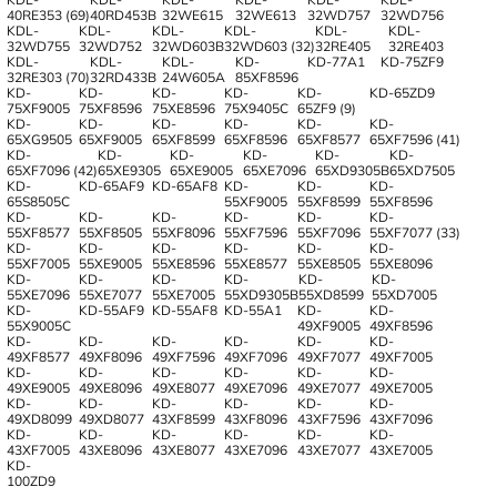
40RE353 (69)
40RD453B
32WE615
32WE613
32WD757
32WD756
KDL-
KDL-
KDL-
KDL-
KDL-
KDL-
32WD755
32WD752
32WD603B
32WD603 (32)
32RE405
32RE403
KDL-
KDL-
KDL-
KD-
KD-77A1
KD-75ZF9
32RE303 (70)
32RD433B
24W605A
85XF8596
KD-
KD-
KD-
KD-
KD-
KD-65ZD9
75XF9005
75XF8596
75XE8596
75X9405C
65ZF9 (9)
KD-
KD-
KD-
KD-
KD-
KD-
65XG9505
65XF9005
65XF8599
65XF8596
65XF8577
65XF7596 (41)
KD-
KD-
KD-
KD-
KD-
KD-
65XF7096 (42)
65XE9305
65XE9005
65XE7096
65XD9305B
65XD7505
KD-
KD-65AF9
KD-65AF8
KD-
KD-
KD-
65S8505C
55XF9005
55XF8599
55XF8596
KD-
KD-
KD-
KD-
KD-
KD-
55XF8577
55XF8505
55XF8096
55XF7596
55XF7096
55XF7077 (33)
KD-
KD-
KD-
KD-
KD-
KD-
55XF7005
55XE9005
55XE8596
55XE8577
55XE8505
55XE8096
KD-
KD-
KD-
KD-
KD-
KD-
55XE7096
55XE7077
55XE7005
55XD9305B
55XD8599
55XD7005
KD-
KD-55AF9
KD-55AF8
KD-55A1
KD-
KD-
55X9005C
49XF9005
49XF8596
KD-
KD-
KD-
KD-
KD-
KD-
49XF8577
49XF8096
49XF7596
49XF7096
49XF7077
49XF7005
KD-
KD-
KD-
KD-
KD-
KD-
49XE9005
49XE8096
49XE8077
49XE7096
49XE7077
49XE7005
KD-
KD-
KD-
KD-
KD-
KD-
49XD8099
49XD8077
43XF8599
43XF8096
43XF7596
43XF7096
KD-
KD-
KD-
KD-
KD-
KD-
43XF7005
43XE8096
43XE8077
43XE7096
43XE7077
43XE7005
KD-
100ZD9