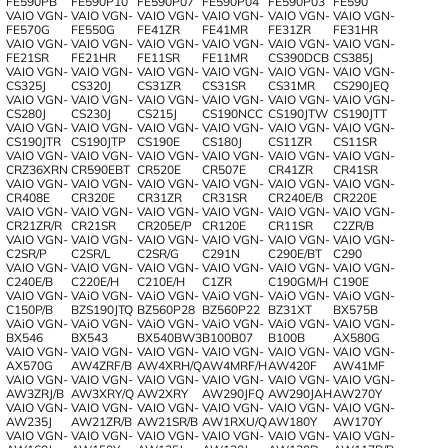
FE590PB
FE590P10
FE590P07
FE590P04
FE590P03
FE590
VAIO VGN-
VAIO VGN-
VAIO VGN-
VAIO VGN-
VAIO VGN-
VAIO VGN-
FE570G
FE550G
FE41ZR
FE41MR
FE31ZR
FE31HR
VAIO VGN-
VAIO VGN-
VAIO VGN-
VAIO VGN-
VAIO VGN-
VAIO VGN-
FE21SR
FE21HR
FE11SR
FE11MR
CS390DCB
CS385J
VAIO VGN-
VAIO VGN-
VAIO VGN-
VAIO VGN-
VAIO VGN-
VAIO VGN-
CS325J
CS320J
CS31ZR
CS31SR
CS31MR
CS290JEQ
VAIO VGN-
VAIO VGN-
VAIO VGN-
VAIO VGN-
VAIO VGN-
VAIO VGN-
CS280J
CS230J
CS215J
CS190NCC
CS190JTW
CS190JTT
VAIO VGN-
VAIO VGN-
VAIO VGN-
VAIO VGN-
VAIO VGN-
VAIO VGN-
CS190JTR
CS190JTP
CS190E
CS180J
CS11ZR
CS11SR
VAIO VGN-
VAIO VGN-
VAIO VGN-
VAIO VGN-
VAIO VGN-
VAIO VGN-
CRZ36XRN
CR590EBT
CR520E
CR507E
CR41ZR
CR41SR
VAIO VGN-
VAIO VGN-
VAIO VGN-
VAIO VGN-
VAIO VGN-
VAIO VGN-
CR408E
CR320E
CR31ZR
CR31SR
CR240E/B
CR220E
VAIO VGN-
VAIO VGN-
VAIO VGN-
VAIO VGN-
VAIO VGN-
VAIO VGN-
CR21ZR/R
CR21SR
CR205E/P
CR120E
CR11SR
C2ZR/B
VAIO VGN-
VAIO VGN-
VAIO VGN-
VAIO VGN-
VAIO VGN-
VAIO VGN-
C2SR/P
C2SR/L
C2SR/G
C291N
C290E/BT
C290
VAIO VGN-
VAIO VGN-
VAIO VGN-
VAIO VGN-
VAIO VGN-
VAIO VGN-
C240E/B
C220E/H
C210E/H
C1ZR
C190GM/H
C190E
VAIO VGN-
VAiO VGN-
VAiO VGN-
VAiO VGN-
VAiO VGN-
VAiO VGN-
C150P/B
BZS190JTQ
BZ560P28
BZ560P22
BZ31XT
BX575B
VAiO VGN-
VAiO VGN-
VAiO VGN-
VAiO VGN-
VAiO VGN-
VAIO VGN-
BX546
BX543
BX540BW3
B100B07
B100B
AX580G
VAIO VGN-
VAIO VGN-
VAIO VGN-
VAIO VGN-
VAIO VGN-
VAIO VGN-
AX570G
AW4ZRF/B
AW4XRH/Q
AW4MRF/H
AW420F
AW41MF
VAIO VGN-
VAIO VGN-
VAIO VGN-
VAIO VGN-
VAIO VGN-
VAIO VGN-
AW3ZRJ/B
AW3XRY/Q
AW2XRY
AW290JFQ
AW290JAH
AW270Y
VAIO VGN-
VAIO VGN-
VAIO VGN-
VAIO VGN-
VAIO VGN-
VAIO VGN-
AW235J
AW21ZR/B
AW21SR/B
AW1RXU/Q
AW180Y
AW170Y
VAIO VGN-
VAIO VGN-
VAIO VGN-
VAIO VGN-
VAIO VGN-
VAIO VGN-