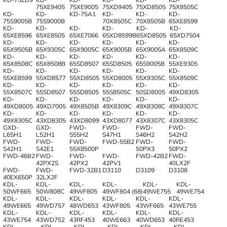
75XE9405
75XE9005
75XD9405
75XD8505
75X8505C
KD-
KD-
KD-75A1
KD-
KD-
KD-
75S9005B
75S9000B
70X8505C
70X8505B
65XE8599
KD-
KD-
KD-
KD-
KD-
KD-
65XE8596
65XE8505
65XE7066
65XD8599B
65XD8505
65XD7504
KD-
KD-
KD-
KD-
KD-
KD-
65X9505B
65X9305C
65X9005C
65X9005B
65X9005A
65X8509C
KD-
KD-
KD-
KD-
KD-
KD-
65X8508C
65X8508B
65SD8507
65SD8505
65S9005B
55XE9305
KD-
KD-
KD-
KD-
KD-
KD-
55XE8599
55XD8577
55XD8505
55XD8005
55X9305C
55X8509C
KD-
KD-
KD-
KD-
KD-
KD-
55X8507C
55SD8507
55SD8505
55S8505C
50SD8005
49XD8305
KD-
KD-
KD-
KD-
KD-
KD-
49XD8005
49XD7005
49X8505B
49X8309C
49X8308C
49X8307C
KD-
KD-
KD-
KD-
KD-
KD-
49X8305C
43XD8305
43XD8099
43XD8077
43X8307C
43X8305C
GXD-
GXD-
FWD-
FWD-
FWD-
FWD-
L65H1
L52H1
S55H2
S47H1
S46H2
S42H2
FWD-
FWD-
FWD-
FWD-55B2
FWD-
FWD-
S42H1
S42E1
55X8500P
50PX3
50PX2
FWD-46B2
FWD-
FWD-
FWD-
FWD-42B2
FWD-
42PX2S
42PX2
42PV1
40LX2F
FWD-
FWD-
FWD-32B1
D3110
D3109
D3108
40EX650P
32LX2F
KDL-
KDL-
KDL-
KDL-
KDL-
KDL-
50WF665
50W808C
49WF805
49WF804 (68)
49WE755
49WE754
KDL-
KDL-
KDL-
KDL-
KDL-
KDL-
49WE665
49WD757
48WD653
43WF805
43WF665
43WE755
KDL-
KDL-
KDL-
KDL-
KDL-
KDL-
43WE754
43WD752
43RF453
40WE663
40WD653
40RE453
KDL-
KDL-
KDL-
KDL-
KDL-
KDL-