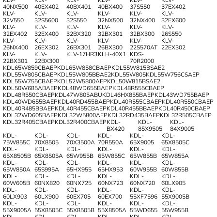
40NX500
40EX402
40BX401
40BX400
37S550
37EX402
KLV-
KLV-
KLV-
KLV-
KLV-
KLV-
32V550
32S5600
32S550
32NX500
32NX400
32EX600
KLV-
KLV-
KLV-
KLV-
KLV-
KLV-
32EX402
32EX400
32BX320
32BX301
32BX300
26S550
KLV-
KLV-
KLV-
KLV-
KLV-
KLV-
26NX400
26EX302
26BX301
26BX300
22S570AT
22EX302
KLV-
KLV-
KLV-17HR3
KLH-40X1
KDS-
22BX301
22BX300
70R2000
KDL65W859CBAEP
KDL65W858CBAEP
KDL55W815BSAE2
KDL55W805CBAEP
KDL55W805BBAE2
KDL55W805
KDL55W756CSAEP
KDL55W755CBAEP
KDL52W5800AEP
KDL50W815BSAE2
KDL50W685ABAEP
KDL48WD655BAEP
KDL48R555CBAEP
KDL48R550CBAEP
KDL47W805ABU
KDL46HX855BAEP
KDL43WD755BAEP
KDL40WD655BAEP
KDL40RD455BAEP
KDL40R555CBAEP
KDL40R550CBAEP
KDL40R485BBAEP
KDL40R455CBAEP
KDL40R455BBAEP
KDL40R450CBAEP
KDL32WD605BAEP
KDL32W5800AEP
KDL32RD435BAEP
KDL32R505CBAEP
KDL32R405CBAEP
KDL32R400CBAEP
KDL-
KDL-
KDL-
BX420
85X9505
84X9005
KDL-
KDL-
KDL-
KDL-
KDL-
KDL-
75W855C
70X8505
70X3500A
70R550A
65X9005
65X8505C
KDL-
KDL-
KDL-
KDL-
KDL-
KDL-
65X8505B
65X8505A
65W955B
65W855C
65W855B
65W855A
KDL-
KDL-
KDL-
KDL-
KDL-
KDL-
65W850A
65S995A
65HX955
65HX953
60W955B
60W855B
KDL-
KDL-
KDL-
KDL-
KDL-
KDL-
60W605B
60NX820
60NX725
60NX723
60NX720
60LX905
KDL-
KDL-
KDL-
KDL-
KDL-
KDL-
60LX903
60LX900
60EX705
60EX700
55XF7596
55X9005B
KDL-
KDL-
KDL-
KDL-
KDL-
KDL-
55X9005A
55X8505C
55X8505B
55X8505A
55WD655
55W955B
KDL-
KDL-
KDL-
KDL-
KDL-
KDL-