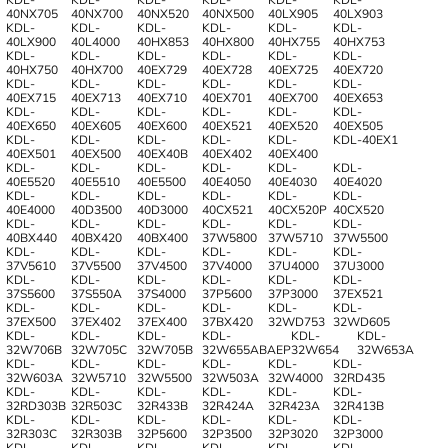
40NX705
40NX700
40NX520
40NX500
40LX905
40LX903
KDL-
KDL-
KDL-
KDL-
KDL-
KDL-
40LX900
40L4000
40HX853
40HX800
40HX755
40HX753
KDL-
KDL-
KDL-
KDL-
KDL-
KDL-
40HX750
40HX700
40EX729
40EX728
40EX725
40EX720
KDL-
KDL-
KDL-
KDL-
KDL-
KDL-
40EX715
40EX713
40EX710
40EX701
40EX700
40EX653
KDL-
KDL-
KDL-
KDL-
KDL-
KDL-
40EX650
40EX605
40EX600
40EX521
40EX520
40EX505
KDL-
KDL-
KDL-
KDL-
KDL-
KDL-40EX1
40EX501
40EX500
40EX40B
40EX402
40EX400
KDL-
KDL-
KDL-
KDL-
KDL-
KDL-
40E5520
40E5510
40E5500
40E4050
40E4030
40E4020
KDL-
KDL-
KDL-
KDL-
KDL-
KDL-
40E4000
40D3500
40D3000
40CX521
40CX520P
40CX520
KDL-
KDL-
KDL-
KDL-
KDL-
KDL-
40BX440
40BX420
40BX400
37W5800
37W5710
37W5500
KDL-
KDL-
KDL-
KDL-
KDL-
KDL-
37V5610
37V5500
37V4500
37V4000
37U4000
37U3000
KDL-
KDL-
KDL-
KDL-
KDL-
KDL-
37S5600
37S550A
37S4000
37P5600
37P3000
37EX521
KDL-
KDL-
KDL-
KDL-
KDL-
KDL-
37EX500
37EX402
37EX400
37BX420
32WD753
32WD605
KDL-
KDL-
KDL-
KDL-
KDL-
KDL-
32W706B
32W705C
32W705B
32W655ABAEP
32W654
32W653A
KDL-
KDL-
KDL-
KDL-
KDL-
KDL-
32W603A
32W5710
32W5500
32W503A
32W4000
32RD435
KDL-
KDL-
KDL-
KDL-
KDL-
KDL-
32RD303B
32R503C
32R433B
32R424A
32R423A
32R413B
KDL-
KDL-
KDL-
KDL-
KDL-
KDL-
32R303C
32R303B
32P5600
32P3500
32P3020
32P3000
KDL-
KDL-
KDL-
KDL-
KDL-
KDL-