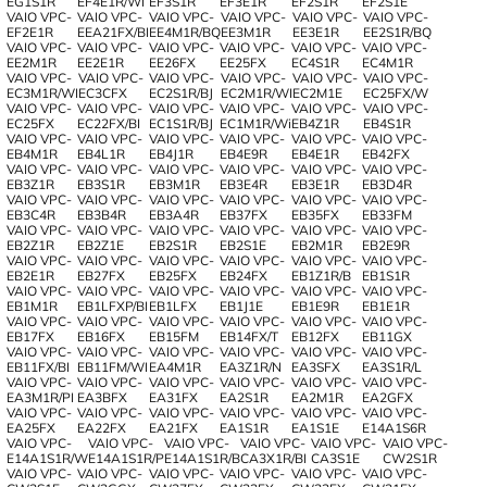
EG1S1R
EF4E1R/WI
EF3S1R
EF3E1R
EF2S1R
EF2S1E
VAIO VPC-
VAIO VPC-
VAIO VPC-
VAIO VPC-
VAIO VPC-
VAIO VPC-
EF2E1R
EEA21FX/BI
EE4M1R/BQ
EE3M1R
EE3E1R
EE2S1R/BQ
VAIO VPC-
VAIO VPC-
VAIO VPC-
VAIO VPC-
VAIO VPC-
VAIO VPC-
EE2M1R
EE2E1R
EE26FX
EE25FX
EC4S1R
EC4M1R
VAIO VPC-
VAIO VPC-
VAIO VPC-
VAIO VPC-
VAIO VPC-
VAIO VPC-
EC3M1R/WI
EC3CFX
EC2S1R/BJ
EC2M1R/WI
EC2M1E
EC25FX/W
VAIO VPC-
VAIO VPC-
VAIO VPC-
VAIO VPC-
VAIO VPC-
VAIO VPC-
EC25FX
EC22FX/BI
EC1S1R/BJ
EC1M1R/Wi
EB4Z1R
EB4S1R
VAIO VPC-
VAIO VPC-
VAIO VPC-
VAIO VPC-
VAIO VPC-
VAIO VPC-
EB4M1R
EB4L1R
EB4J1R
EB4E9R
EB4E1R
EB42FX
VAIO VPC-
VAIO VPC-
VAIO VPC-
VAIO VPC-
VAIO VPC-
VAIO VPC-
EB3Z1R
EB3S1R
EB3M1R
EB3E4R
EB3E1R
EB3D4R
VAIO VPC-
VAIO VPC-
VAIO VPC-
VAIO VPC-
VAIO VPC-
VAIO VPC-
EB3C4R
EB3B4R
EB3A4R
EB37FX
EB35FX
EB33FM
VAIO VPC-
VAIO VPC-
VAIO VPC-
VAIO VPC-
VAIO VPC-
VAIO VPC-
EB2Z1R
EB2Z1E
EB2S1R
EB2S1E
EB2M1R
EB2E9R
VAIO VPC-
VAIO VPC-
VAIO VPC-
VAIO VPC-
VAIO VPC-
VAIO VPC-
EB2E1R
EB27FX
EB25FX
EB24FX
EB1Z1R/B
EB1S1R
VAIO VPC-
VAIO VPC-
VAIO VPC-
VAIO VPC-
VAIO VPC-
VAIO VPC-
EB1M1R
EB1LFXP/BI
EB1LFX
EB1J1E
EB1E9R
EB1E1R
VAIO VPC-
VAIO VPC-
VAIO VPC-
VAIO VPC-
VAIO VPC-
VAIO VPC-
EB17FX
EB16FX
EB15FM
EB14FX/T
EB12FX
EB11GX
VAIO VPC-
VAIO VPC-
VAIO VPC-
VAIO VPC-
VAIO VPC-
VAIO VPC-
EB11FX/BI
EB11FM/WI
EA4M1R
EA3Z1R/N
EA3SFX
EA3S1R/L
VAIO VPC-
VAIO VPC-
VAIO VPC-
VAIO VPC-
VAIO VPC-
VAIO VPC-
EA3M1R/PI
EA3BFX
EA31FX
EA2S1R
EA2M1R
EA2GFX
VAIO VPC-
VAIO VPC-
VAIO VPC-
VAIO VPC-
VAIO VPC-
VAIO VPC-
EA25FX
EA22FX
EA21FX
EA1S1R
EA1S1E
E14A1S6R
VAIO VPC-
VAIO VPC-
VAIO VPC-
VAIO VPC-
VAIO VPC-
VAIO VPC-
E14A1S1R/W
E14A1S1R/P
E14A1S1R/B
CA3X1R/BI
CA3S1E
CW2S1R
VAIO VPC-
VAIO VPC-
VAIO VPC-
VAIO VPC-
VAIO VPC-
VAIO VPC-