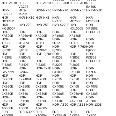
NEX-VG30
NEX-
NEX-VG10
NEX-FS700
NEX-FS100
NEX-
VG20E
EA50K
NEX-
MHS-
HXR-NX80
HXR-NX70
HXR-NX5E
HXR-NX3E
EA50H
TS20K
HXR-
HXR-NX30
HXR-NX3
HXR-
HXR-
HXR-
NX3D1P
NX100
MC2500
MC2000E
HXR-
HVR-Z7E
HVR-Z5E
HVR-S270E
HVR-
HDR-
MC1500P
HD1000E
XR550E
HDR-
HDR-
HDR-
HDR-
HDR-
HDR-UX1E
XR520E
XR260VE
XR200E
XR160E
XR150E
HDR-
HDR-
HDR-
HDR-
HDR-
HDR-
TD30E
TD20VE
TD10E
SR12E
SR11E
SR10E
HDR-
HDR-
HDR-
HDR-
HDR-PJ760
HDR-
PJ820E
PJ810E
PJ790VE
PJ780E
PJ650E
HDR-
HDR-
HDR-PJ50E
HDR-
HDR-
HDR-
PJ620E
PJ580VE
PJ420E
PJ380E
PJ330E
HDR-
HDR-
HDR-
HDR-
HDR-
HDR-HC1E
PJ320E
PJ240E
PJ230E
PJ220E
PJ200E
HDR-
HDR-
HDR-FX7E
HDR-
HDR-
HDR-
GW77VE
GW66E
FX1000E
CX900E
CX7EK
HDR-
HDR-
HDR-
HDR-
HDR-
HDR-
CX760E
CX740VE
CX700E
CX625
CX620
CX580VE
HDR-
HDR-
HDR-
HDR-
HDR-
HDR-
CX560E
CX550E
CX530E
CX405E
CX405
CX400E
HDR-
HDR-
HDR-
HDR-
HDR-
HDR-
CX360E
CX350
CX330E
CX290E
CX260VE
CX220E
HDR-
HDR-
HDR-
HDR-
HDR-
HDR-
CX200E
CX160E
CX150E
CX110E
AX2000E
AS50R
HDR-
HDR-
HDR-
HDR-AS20
HDR-AS15
HDR-130E
AS300R
AS300
AS200V
FDR-
FDR-X3000
FDR-
FDR-
FDR-
FDR-
X3000R
X1000V
AXP55 4k
AXP35
AX700