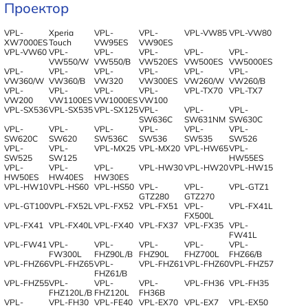
Проектор
VPL-
Xperia
VPL-
VPL-
VPL-VW85
VPL-VW80
XW7000ES
Touch
VW95ES
VW90ES
VPL-VW60
VPL-
VPL-
VPL-
VPL-
VPL-
VW550/W
VW550/B
VW520ES
VW500ES
VW5000ES
VPL-
VPL-
VPL-
VPL-
VPL-
VPL-
VW360/W
VW360/B
VW320
VW300ES
VW260/W
VW260/B
VPL-
VPL-
VPL-
VPL-
VPL-TX70
VPL-TX7
VW200
VW1100ES
VW1000ES
VW100
VPL-SX536
VPL-SX535
VPL-SX125
VPL-
VPL-
VPL-
SW636C
SW631NM
SW630C
VPL-
VPL-
VPL-
VPL-
VPL-
VPL-
SW620C
SW620
SW536C
SW536
SW535
SW526
VPL-
VPL-
VPL-MX25
VPL-MX20
VPL-HW65
VPL-
SW525
SW125
HW55ES
VPL-
VPL-
VPL-
VPL-HW30
VPL-HW20
VPL-HW15
HW50ES
HW40ES
HW30ES
VPL-HW10
VPL-HS60
VPL-HS50
VPL-
VPL-
VPL-GTZ1
GTZ280
GTZ270
VPL-GT100
VPL-FX52L
VPL-FX52
VPL-FX51
VPL-
VPL-FX41L
FX500L
VPL-FX41
VPL-FX40L
VPL-FX40
VPL-FX37
VPL-FX35
VPL-
FW41L
VPL-FW41
VPL-
VPL-
VPL-
VPL-
VPL-
FW300L
FHZ90L/B
FHZ90L
FHZ700L
FHZ66/B
VPL-FHZ66
VPL-FHZ65
VPL-
VPL-FHZ61
VPL-FHZ60
VPL-FHZ57
FHZ61/B
VPL-FHZ55
VPL-
VPL-
VPL-
VPL-FH36
VPL-FH35
FHZ120L/B
FHZ120L
FH36B
VPL-
VPL-FH30
VPL-FE40
VPL-EX70
VPL-EX7
VPL-EX50