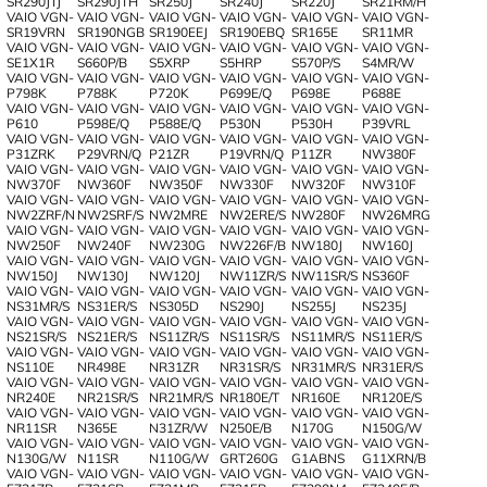
SR290JTJ
SR290JTH
SR250J
SR240J
SR220J
SR21RM/H
VAIO VGN-
VAIO VGN-
VAIO VGN-
VAIO VGN-
VAIO VGN-
VAIO VGN-
SR19VRN
SR190NGB
SR190EEJ
SR190EBQ
SR165E
SR11MR
VAIO VGN-
VAIO VGN-
VAIO VGN-
VAIO VGN-
VAIO VGN-
VAIO VGN-
SE1X1R
S660P/B
S5XRP
S5HRP
S570P/S
S4MR/W
VAIO VGN-
VAIO VGN-
VAIO VGN-
VAIO VGN-
VAIO VGN-
VAIO VGN-
P798K
P788K
P720K
P699E/Q
P698E
P688E
VAIO VGN-
VAIO VGN-
VAIO VGN-
VAIO VGN-
VAIO VGN-
VAIO VGN-
P610
P598E/Q
P588E/Q
P530N
P530H
P39VRL
VAIO VGN-
VAIO VGN-
VAIO VGN-
VAIO VGN-
VAIO VGN-
VAIO VGN-
P31ZRK
P29VRN/Q
P21ZR
P19VRN/Q
P11ZR
NW380F
VAIO VGN-
VAIO VGN-
VAIO VGN-
VAIO VGN-
VAIO VGN-
VAIO VGN-
NW370F
NW360F
NW350F
NW330F
NW320F
NW310F
VAIO VGN-
VAIO VGN-
VAIO VGN-
VAIO VGN-
VAIO VGN-
VAIO VGN-
NW2ZRF/N
NW2SRF/S
NW2MRE
NW2ERE/S
NW280F
NW26MRG
VAIO VGN-
VAIO VGN-
VAIO VGN-
VAIO VGN-
VAIO VGN-
VAIO VGN-
NW250F
NW240F
NW230G
NW226F/B
NW180J
NW160J
VAIO VGN-
VAIO VGN-
VAIO VGN-
VAIO VGN-
VAIO VGN-
VAIO VGN-
NW150J
NW130J
NW120J
NW11ZR/S
NW11SR/S
NS360F
VAIO VGN-
VAIO VGN-
VAIO VGN-
VAIO VGN-
VAIO VGN-
VAIO VGN-
NS31MR/S
NS31ER/S
NS305D
NS290J
NS255J
NS235J
VAIO VGN-
VAIO VGN-
VAIO VGN-
VAIO VGN-
VAIO VGN-
VAIO VGN-
NS21SR/S
NS21ER/S
NS11ZR/S
NS11SR/S
NS11MR/S
NS11ER/S
VAIO VGN-
VAIO VGN-
VAIO VGN-
VAIO VGN-
VAIO VGN-
VAIO VGN-
NS110E
NR498E
NR31ZR
NR31SR/S
NR31MR/S
NR31ER/S
VAIO VGN-
VAIO VGN-
VAIO VGN-
VAIO VGN-
VAIO VGN-
VAIO VGN-
NR240E
NR21SR/S
NR21MR/S
NR180E/T
NR160E
NR120E/S
VAIO VGN-
VAIO VGN-
VAIO VGN-
VAIO VGN-
VAIO VGN-
VAIO VGN-
NR11SR
N365E
N31ZR/W
N250E/B
N170G
N150G/W
VAIO VGN-
VAIO VGN-
VAIO VGN-
VAIO VGN-
VAIO VGN-
VAIO VGN-
N130G/W
N11SR
N110G/W
GRT260G
G1ABNS
G11XRN/B
VAIO VGN-
VAIO VGN-
VAIO VGN-
VAIO VGN-
VAIO VGN-
VAIO VGN-